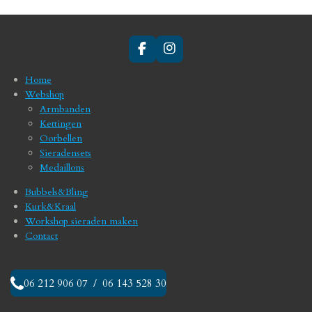
F
I
a
n
c
s
Home
e
t
Webshop
b
a
Armbanden
o
g
Kettingen
o
r
Oorbellen
k
a
Sieradensets
m
Medaillons
Bubbels&Bling
Kurk&Kraal
Workshop sieraden maken
Contact
06 212 906 07 / 06 143 528 30