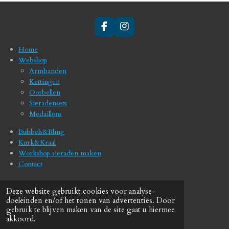
F
I
a
n
c
s
Home
e
t
Webshop
b
a
Armbanden
o
g
Kettingen
o
r
Oorbellen
k
a
Sieradensets
m
Medaillons
Bubbels&Bling
Kurk&Kraal
Workshop sieraden maken
Contact
Deze website gebruikt cookies voor analyse-
06 212 906 07 / 06 143 528 30
doeleinden en/of het tonen van advertenties. Door
gebruik te blijven maken van de site gaat u hiermee
akkoord.