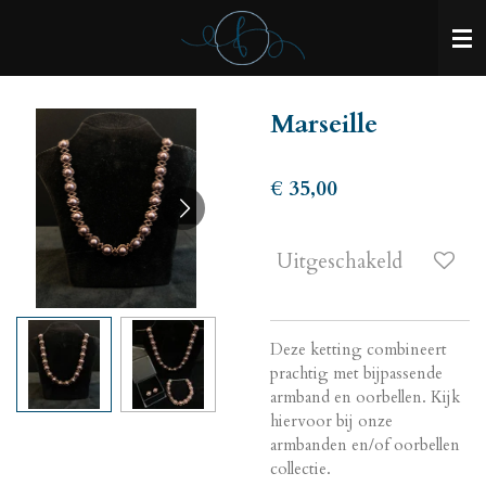
Ga
direct
naar
de
Marseille
hoofdinhoud
€ 35,00
Uitgeschakeld
Deze ketting combineert
prachtig met bijpassende
armband en oorbellen. Kijk
hiervoor bij onze
armbanden en/of oorbellen
collectie.