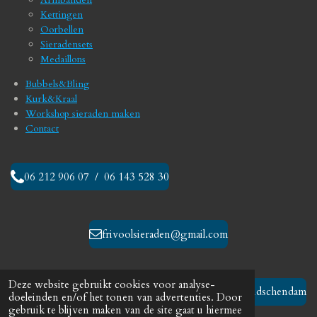
o
g
Kettingen
o
r
Oorbellen
k
a
Sieradensets
m
Medaillons
Bubbels&Bling
Kurk&Kraal
Workshop sieraden maken
Contact
06 212 906 07 / 06 143 528 30
frivoolsieraden@gmail.com
Deze website gebruikt cookies voor analyse-
Leidschendam
doeleinden en/of het tonen van advertenties. Door
gebruik te blijven maken van de site gaat u hiermee