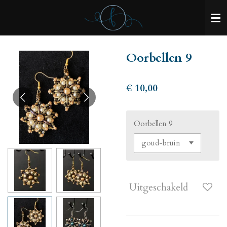
Ga
direct
naar
de
Oorbellen 9
hoofdinhoud
€ 10,00
Oorbellen 9
Uitgeschakeld