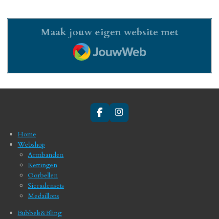
Maak jouw eigen website met
JouwWeb
F
I
a
n
c
s
Home
e
t
Webshop
b
a
Armbanden
o
g
Kettingen
o
r
Oorbellen
k
a
Sieradensets
m
Medaillons
Bubbels&Bling