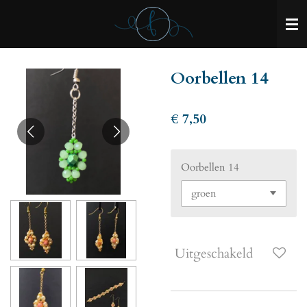
Ga
direct
naar
de
Oorbellen 14
hoofdinhoud
€ 7,50
Oorbellen 14
Uitgeschakeld