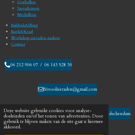
Oorbellen
k
a
Sieradensets
m
Medaillons
Bubbels&Bling
Kurk&Kraal
Workshop sieraden maken
Contact
06 212 906 07 / 06 143 528 30
frivoolsieraden@gmail.com
Deze website gebruikt cookies voor analyse-
Leidschendam
doeleinden en/of het tonen van advertenties. Door
gebruik te blijven maken van de site gaat u hiermee
akkoord.
© 2023 - 2026 Frivool sieraden