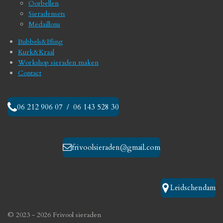
Oorbellen
k
a
Sieradensets
m
Medaillons
Bubbels&Bling
Kurk&Kraal
Workshop sieraden maken
Contact
06 212 906 07 / 06 143 528 30
frivoolsieraden@gmail.com
Leidschendam
© 2023 - 2026 Frivool sieraden