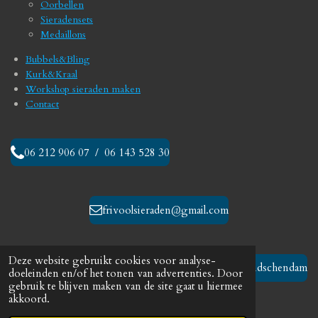
Oorbellen
k
a
Sieradensets
m
Medaillons
Bubbels&Bling
Kurk&Kraal
Workshop sieraden maken
Contact
06 212 906 07 / 06 143 528 30
frivoolsieraden@gmail.com
Deze website gebruikt cookies voor analyse-
Leidschendam
doeleinden en/of het tonen van advertenties. Door
gebruik te blijven maken van de site gaat u hiermee
akkoord.
© 2023 - 2026 Frivool sieraden