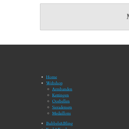
Home
Webshop
Armbanden
Kettingen
Oorbellen
Sieradensets
Medaillons
Bubbels&Bling