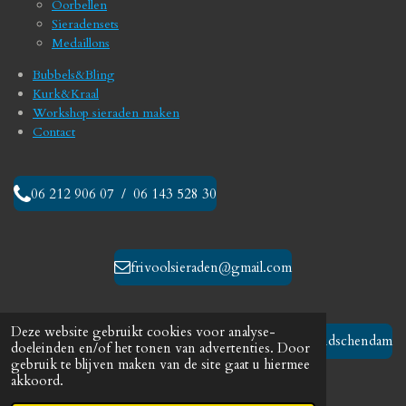
Oorbellen
k
a
Sieradensets
m
Medaillons
Bubbels&Bling
Kurk&Kraal
Workshop sieraden maken
Contact
06 212 906 07 / 06 143 528 30
frivoolsieraden@gmail.com
Deze website gebruikt cookies voor analyse-
Leidschendam
doeleinden en/of het tonen van advertenties. Door
gebruik te blijven maken van de site gaat u hiermee
akkoord.
© 2023 - 2026 Frivool sieraden